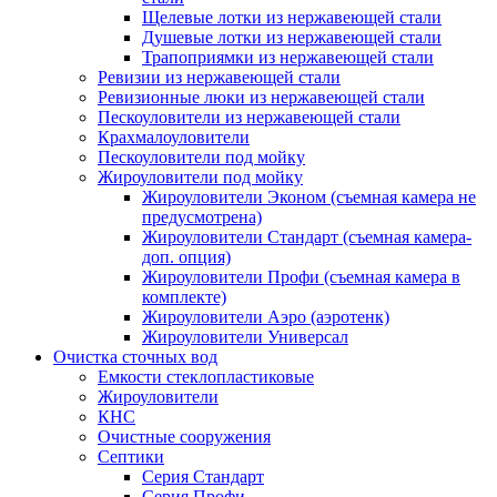
Щелевые лотки из нержавеющей стали
Душевые лотки из нержавеющей стали
Трапоприямки из нержавеющей стали
Ревизии из нержавеющей стали
Ревизионные люки из нержавеющей стали
Пескоуловители из нержавеющей стали
Крахмалоуловители
Пескоуловители под мойку
Жироуловители под мойку
Жироуловители Эконом (съемная камера не
предусмотрена)
Жироуловители Стандарт (съемная камера-
доп. опция)
Жироуловители Профи (съемная камера в
комплекте)
Жироуловители Аэро (аэротенк)
Жироуловители Универсал
Очистка сточных вод
Емкости стеклопластиковые
Жироуловители
КНС
Очистные сооружения
Септики
Серия Стандарт
Серия Профи