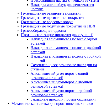
Прессованный настил с ячейкой 33х11мм
Накладка антикаблук для решетчатого
настила
Грязезащитные резиновые покрытия
Грязезащитные щетинистые покрытия
Грязезащитные ворсовые ковры
Грязезащитные модульные покрытия из ПВХ
Грязесобирающие поддоны
Противоскользящие покрытия для ступеней
Накладная алюминиевая полоса с одной
вставкой
Накладная алюминиевая полоса с двойной
вставкой
Накладная алюминиевая полоса с тройной
вставкой
Самоклеющиеся резиновые накладки на
ступени
Алюминиевый угол-порог с одной
резиновой вставкой
Алюминиевый угол-порог с двойной
резиновой вставкой
Алюминиевый угол-порог с тройной
резиновой вставкой
Закладные профили против скольжения
Металлическая плитка для промышленных полов