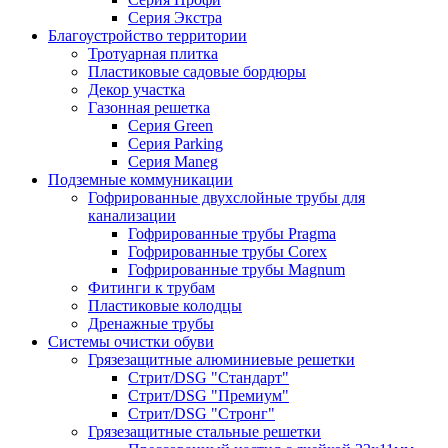
Серия Экстра
Благоустройство территории
Тротуарная плитка
Пластиковые садовые бордюры
Декор участка
Газонная решетка
Серия Green
Серия Parking
Серия Maneg
Подземные коммуникации
Гофрированные двухслойные трубы для
канализации
Гофрированные трубы Pragma
Гофрированные трубы Corex
Гофрированные трубы Magnum
Фитинги к трубам
Пластиковые колодцы
Дренажные трубы
Системы очистки обуви
Грязезащитные алюминиевые решетки
Стрит/DSG "Стандарт"
Стрит/DSG "Премиум"
Стрит/DSG "Стронг"
Грязезащитные стальные решетки