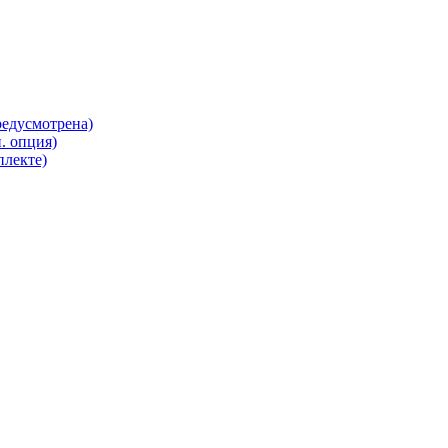
редусмотрена)
. опция)
плекте)