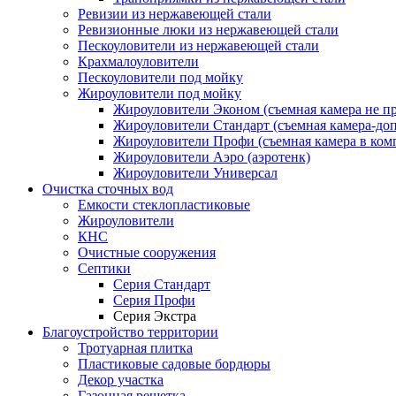
Ревизии из нержавеющей стали
Ревизионные люки из нержавеющей стали
Пескоуловители из нержавеющей стали
Крахмалоуловители
Пескоуловители под мойку
Жироуловители под мойку
Жироуловители Эконом (съемная камера не п
Жироуловители Стандарт (съемная камера-доп
Жироуловители Профи (съемная камера в ком
Жироуловители Аэро (аэротенк)
Жироуловители Универсал
Очистка сточных вод
Емкости стеклопластиковые
Жироуловители
КНС
Очистные сооружения
Септики
Серия Стандарт
Серия Профи
Серия Экстра
Благоустройство территории
Тротуарная плитка
Пластиковые садовые бордюры
Декор участка
Газонная решетка