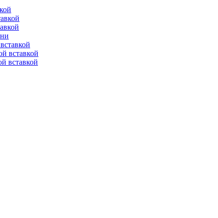
вкой
тавкой
тавкой
ени
вставкой
ой вставкой
й вставкой