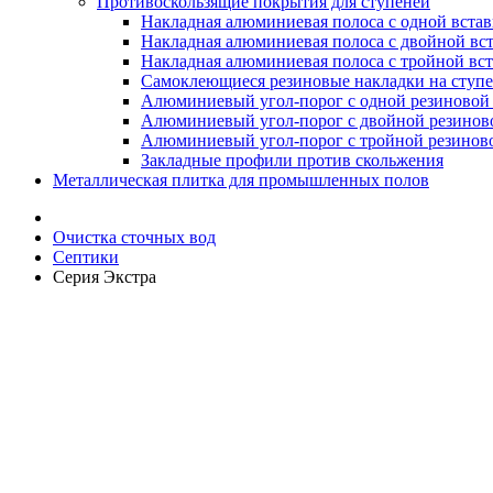
Противоскользящие покрытия для ступеней
Накладная алюминиевая полоса с одной вста
Накладная алюминиевая полоса с двойной вс
Накладная алюминиевая полоса с тройной вс
Самоклеющиеся резиновые накладки на ступ
Алюминиевый угол-порог с одной резиновой 
Алюминиевый угол-порог с двойной резинов
Алюминиевый угол-порог с тройной резиново
Закладные профили против скольжения
Металлическая плитка для промышленных полов
Очистка сточных вод
Септики
Серия Экстра