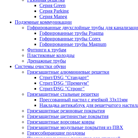
Серия Green
Серия Parking
Серия Maneg
Подземные коммуникации
Гофрированные двухслойные трубы для канализац
Гофрированные трубы Pragma
Гофрированные трубы Corex
Гофрированные трубы Magnum
Фитинги к трубам
Пластиковые колодцы
Дренажные трубы
Системы очистки обуви
Грязезащитные алюминиевые решетки
Стрит/DSG "Стандарт"
Стрит/DSG "Премиум"
Стрит/DSG "Стронг"
Грязезащитные стальные решетки
Прессованный настил с ячейкой 33х11мм
Накладка антикаблук для решетчатого настил
Грязезащитные резиновые покрытия
Грязезащитные щетинистые покрытия
Грязезащитные ворсовые ковры
Грязезащитные модульные покрытия из ПВХ
Грязесобирающие поддоны