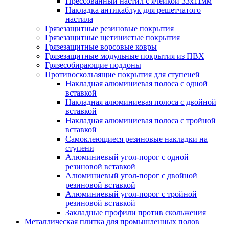
Прессованный настил с ячейкой 33х11мм
Накладка антикаблук для решетчатого
настила
Грязезащитные резиновые покрытия
Грязезащитные щетинистые покрытия
Грязезащитные ворсовые ковры
Грязезащитные модульные покрытия из ПВХ
Грязесобирающие поддоны
Противоскользящие покрытия для ступеней
Накладная алюминиевая полоса с одной
вставкой
Накладная алюминиевая полоса с двойной
вставкой
Накладная алюминиевая полоса с тройной
вставкой
Самоклеющиеся резиновые накладки на
ступени
Алюминиевый угол-порог с одной
резиновой вставкой
Алюминиевый угол-порог с двойной
резиновой вставкой
Алюминиевый угол-порог с тройной
резиновой вставкой
Закладные профили против скольжения
Металлическая плитка для промышленных полов