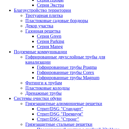
Серия Экстра
Благоустройство территории
Тротуарная плитка
Пластиковые садовые бордюры
Декор участка
Газонная решетка
Серия Green
Серия Parking
Серия Maneg
Подземные коммуникации
Гофрированные двухслойные трубы для
канализации
Гофрированные трубы Pragma
Гофрированные трубы Corex
Гофрированные трубы Magnum
Фитинги к трубам
Пластиковые колодцы
Дренажные трубы
Системы очистки обуви
Грязезащитные алюминиевые решетки
Стрит/DSG "Стандарт"
Стрит/DSG "Премиум"
Стрит/DSG "Стронг"
Грязезащитные стальные решетки