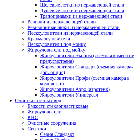
Щелевые лотки из нержавеющей стали
Душевые лотки из нержавеющей стали
Трапоприямки из нержавеющей стали
Ревизии из нержавеющей стали
Ревизионные люки из нержавеющей стали
Пескоуловители из нержавеющей стали
Крахмалоуловители
Пескоуловители под мойку
Жироуловители под мойку
Жироуловители Эконом (съемная камера не
предусмотрена)
Жироуловители Стандарт (съемная камера-
доп. опция)
Жироуловители Профи (съемная камера в
комплекте)
Жироуловители Аэро (аэротенк)
Жироуловители Универсал
Очистка сточных вод
Емкости стеклопластиковые
Жироуловители
КНС
Очистные сооружения
Септики
Серия Стандарт
Серия Профи