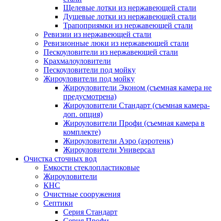
Щелевые лотки из нержавеющей стали
Душевые лотки из нержавеющей стали
Трапоприямки из нержавеющей стали
Ревизии из нержавеющей стали
Ревизионные люки из нержавеющей стали
Пескоуловители из нержавеющей стали
Крахмалоуловители
Пескоуловители под мойку
Жироуловители под мойку
Жироуловители Эконом (съемная камера не
предусмотрена)
Жироуловители Стандарт (съемная камера-
доп. опция)
Жироуловители Профи (съемная камера в
комплекте)
Жироуловители Аэро (аэротенк)
Жироуловители Универсал
Очистка сточных вод
Емкости стеклопластиковые
Жироуловители
КНС
Очистные сооружения
Септики
Серия Стандарт
Серия Профи