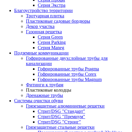
Серия Экстра
Благоустройство территории
Тротуарная плитка
Пластиковые садовые бордюры
Декор участка
Газонная решетка
Серия Green
Серия Parking
Серия Maneg
Подземные коммуникации
Гофрированные двухслойные трубы для
канализации
Гофрированные трубы Pragma
Гофрированные трубы Corex
Гофрированные трубы Magnum
Фитинги к трубам
Пластиковые колодцы
Дренажные трубы
Системы очистки обуви
Грязезащитные алюминиевые решетки
Стрит/DSG "Стандарт"
Стрит/DSG "Премиум"
Стрит/DSG "Стронг"
Грязезащитные стальные решетки