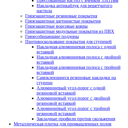
Прессованный настил с ячейкой 33х11мм
Накладка антикаблук для решетчатого
настила
Грязезащитные резиновые покрытия
Грязезащитные щетинистые покрытия
Грязезащитные ворсовые ковры
Грязезащитные модульные покрытия из ПВХ
Грязесобирающие поддоны
Противоскользящие покрытия для ступеней
Накладная алюминиевая полоса с одной
вставкой
Накладная алюминиевая полоса с двойной
вставкой
Накладная алюминиевая полоса с тройной
вставкой
Самоклеющиеся резиновые накладки на
ступени
Алюминиевый угол-порог с одной
резиновой вставкой
Алюминиевый угол-порог с двойной
резиновой вставкой
Алюминиевый угол-порог с тройной
резиновой вставкой
Закладные профили против скольжения
Металлическая плитка для промышленных полов