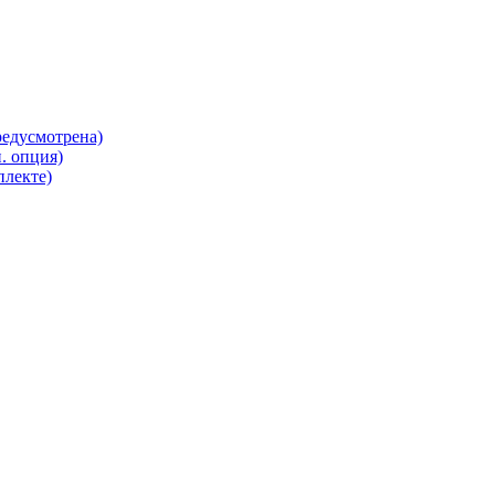
редусмотрена)
. опция)
плекте)