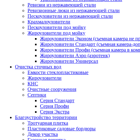
Ревизии из нержавеющей стали
Ревизионные люки из нержавеющей стали
Пескоуловители из нержавеющей стали
Крахмалоуловители
Пескоуловители под мойку
Жироуловители под мойку
Жироуловители Эконом (съемная камера не п
Жироуловители Стандарт (съемная камера-доп
Жироуловители Профи (съемная камера в ком
Жироуловители Аэро (аэротенк)
Жироуловители Универсал
Очистка сточных вод
Емкости стеклопластиковые
Жироуловители
КНС
Очистные сооружения
Септики
Серия Стандарт
Серия Профи
Серия Экстра
Благоустройство территории
Тротуарная плитка
Пластиковые садовые бордюры
Декор участка
Газонная решетка