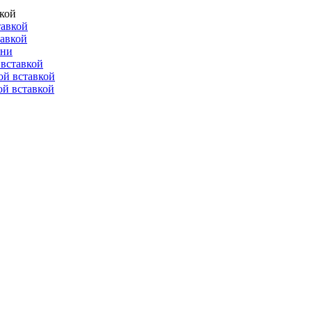
вкой
тавкой
тавкой
ени
вставкой
ой вставкой
й вставкой