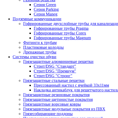
Серия Green
Серия Parking
Серия Maneg
Подземные коммуникации
Гофрированные двухслойные трубы для канализац
Гофрированные трубы Pragma
Гофрированные трубы Corex
Гофрированные трубы Magnum
Фитинги к трубам
Пластиковые колодцы
Дренажные трубы
Системы очистки обуви
Грязезащитные алюминиевые решетки
Стрит/DSG "Стандарт"
Стрит/DSG "Премиум"
Стрит/DSG "Стронг"
Грязезащитные стальные решетки
Прессованный настил с ячейкой 33х11мм
Накладка антикаблук для решетчатого настил
Грязезащитные резиновые покрытия
Грязезащитные щетинистые покрытия
Грязезащитные ворсовые ковры
Грязезащитные модульные покрытия из ПВХ
Грязесобирающие поддоны