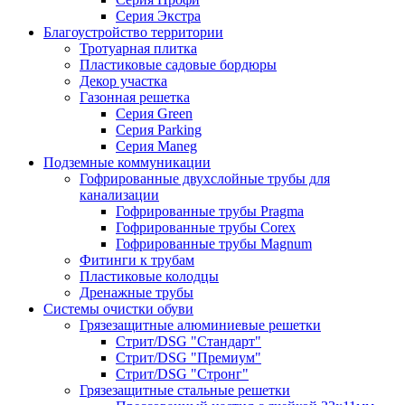
Серия Экстра
Благоустройство территории
Тротуарная плитка
Пластиковые садовые бордюры
Декор участка
Газонная решетка
Серия Green
Серия Parking
Серия Maneg
Подземные коммуникации
Гофрированные двухслойные трубы для
канализации
Гофрированные трубы Pragma
Гофрированные трубы Corex
Гофрированные трубы Magnum
Фитинги к трубам
Пластиковые колодцы
Дренажные трубы
Системы очистки обуви
Грязезащитные алюминиевые решетки
Стрит/DSG "Стандарт"
Стрит/DSG "Премиум"
Стрит/DSG "Стронг"
Грязезащитные стальные решетки