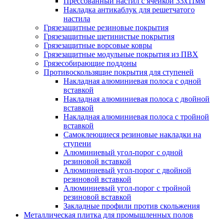
Прессованный настил с ячейкой 33х11мм
Накладка антикаблук для решетчатого
настила
Грязезащитные резиновые покрытия
Грязезащитные щетинистые покрытия
Грязезащитные ворсовые ковры
Грязезащитные модульные покрытия из ПВХ
Грязесобирающие поддоны
Противоскользящие покрытия для ступеней
Накладная алюминиевая полоса с одной
вставкой
Накладная алюминиевая полоса с двойной
вставкой
Накладная алюминиевая полоса с тройной
вставкой
Самоклеющиеся резиновые накладки на
ступени
Алюминиевый угол-порог с одной
резиновой вставкой
Алюминиевый угол-порог с двойной
резиновой вставкой
Алюминиевый угол-порог с тройной
резиновой вставкой
Закладные профили против скольжения
Металлическая плитка для промышленных полов