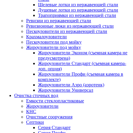
Щелевые лотки из нержавеющей стали
Душевые лотки из нержавеющей стали
Трапоприямки из нержавеющей стали
Ревизии из нержавеющей стали
Ревизионные люки из нержавеющей стали
Пескоуловители из нержавеющей стали
Крахмалоуловители
Пескоуловители под мойку
Жироуловители под мойку
Жироуловители Эконом (съемная камера не
предусмотрена)
Жироуловители Стандарт (съемная камера-
доп. опция)
Жироуловители Профи (съемная камера в
комплекте)
Жироуловители Аэро (аэротенк)
Жироуловители Универсал
Очистка сточных вод
Емкости стеклопластиковые
Жироуловители
КНС
Очистные сооружения
Септики
Серия Стандарт
Серия Профи