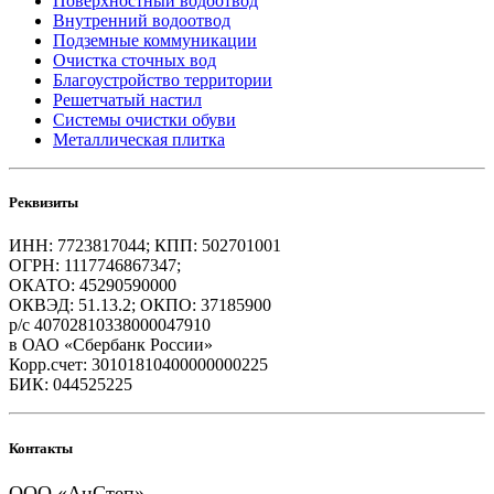
Поверхностный водоотвод
Внутренний водоотвод
Подземные коммуникации
Очистка сточных вод
Благоустройство территории
Решетчатый настил
Системы очистки обуви
Металлическая плитка
Реквизиты
ИНН: 7723817044; КПП: 502701001
ОГРН: 1117746867347;
ОКАТО: 45290590000
ОКВЭД: 51.13.2; ОКПО: 37185900
р/с 40702810338000047910
в ОАО «Сбербанк России»
Корр.счет: 30101810400000000225
БИК: 044525225
Контакты
ООО «АнСтеп»