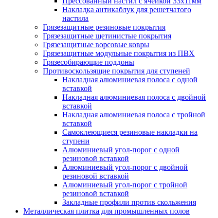
Прессованный настил с ячейкой 33х11мм
Накладка антикаблук для решетчатого
настила
Грязезащитные резиновые покрытия
Грязезащитные щетинистые покрытия
Грязезащитные ворсовые ковры
Грязезащитные модульные покрытия из ПВХ
Грязесобирающие поддоны
Противоскользящие покрытия для ступеней
Накладная алюминиевая полоса с одной
вставкой
Накладная алюминиевая полоса с двойной
вставкой
Накладная алюминиевая полоса с тройной
вставкой
Самоклеющиеся резиновые накладки на
ступени
Алюминиевый угол-порог с одной
резиновой вставкой
Алюминиевый угол-порог с двойной
резиновой вставкой
Алюминиевый угол-порог с тройной
резиновой вставкой
Закладные профили против скольжения
Металлическая плитка для промышленных полов