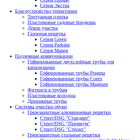
Серия Экстра
Благоустройство территории
Тротуарная плитка
Пластиковые садовые бордюры
Декор участка
Газонная решетка
Серия Green
Серия Parking
Серия Maneg
Подземные коммуникации
Гофрированные двухслойные трубы для
канализации
Гофрированные трубы Pragma
Гофрированные трубы Corex
Гофрированные трубы Magnum
Фитинги к трубам
Пластиковые колодцы
Дренажные трубы
Системы очистки обуви
Грязезащитные алюминиевые решетки
Стрит/DSG "Стандарт"
Стрит/DSG "Премиум"
Стрит/DSG "Стронг"
Грязезащитные стальные решетки