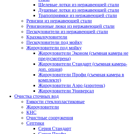
Щелевые лотки из нержавеющей стали
Душевые лотки из нержавеющей стали
Трапоприямки из нержавеющей стали
Ревизии из нержавеющей стали
Ревизионные люки из нержавеющей стали
Пескоуловители из нержавеющей стали
Крахмалоуловители
Пескоуловители под мойку
Жироуловители под мойку
Жироуловители Эконом (съемная камера не
предусмотрена)
Жироуловители Стандарт (съемная камера-
доп. опция)
Жироуловители Профи (съемная камера в
комплекте)
Жироуловители Аэро (аэротенк)
Жироуловители Универсал
Очистка сточных вод
Емкости стеклопластиковые
Жироуловители
КНС
Очистные сооружения
Септики
Серия Стандарт
Серия Профи