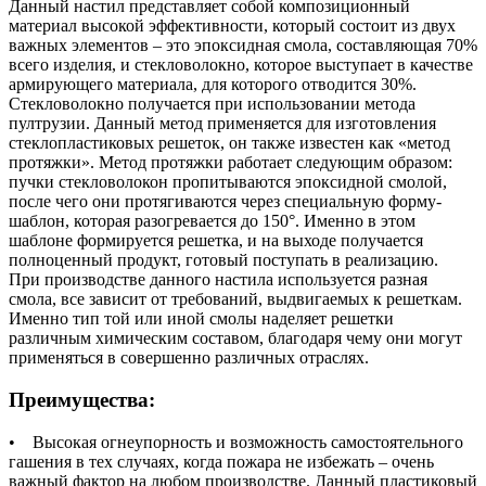
Данный настил представляет собой композиционный
материал высокой эффективности, который состоит из двух
важных элементов – это эпоксидная смола, составляющая 70%
всего изделия, и стекловолокно, которое выступает в качестве
армирующего материала, для которого отводится 30%.
Стекловолокно получается при использовании метода
пултрузии. Данный метод применяется для изготовления
стеклопластиковых решеток, он также известен как «метод
протяжки». Метод протяжки работает следующим образом:
пучки стекловолокон пропитываются эпоксидной смолой,
после чего они протягиваются через специальную форму-
шаблон, которая разогревается до 150°. Именно в этом
шаблоне формируется решетка, и на выходе получается
полноценный продукт, готовый поступать в реализацию.
При производстве данного настила используется разная
смола, все зависит от требований, выдвигаемых к решеткам.
Именно тип той или иной смолы наделяет решетки
различным химическим составом, благодаря чему они могут
применяться в совершенно различных отраслях.
Преимущества:
• Высокая огнеупорность и возможность самостоятельного
гашения в тех случаях, когда пожара не избежать – очень
важный фактор на любом производстве. Данный пластиковый