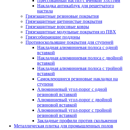
Прессованный настил с ячейкой 33х11мм
Накладка антикаблук для решетчатого
настила
Грязезащитные резиновые покрытия
Грязезащитные щетинистые покрытия
Грязезащитные ворсовые ковры
Грязезащитные модульные покрытия из ПВХ
Грязесобирающие поддоны
Противоскользящие покрытия для ступеней
Накладная алюминиевая полоса с одной
вставкой
Накладная алюминиевая полоса с двойной
вставкой
Накладная алюминиевая полоса с тройной
вставкой
Самоклеющиеся резиновые накладки на
ступени
Алюминиевый угол-порог с одной
резиновой вставкой
Алюминиевый угол-порог с двойной
резиновой вставкой
Алюминиевый угол-порог с тройной
резиновой вставкой
Закладные профили против скольжения
Металлическая плитка для промышленных полов