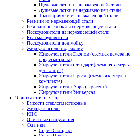
Щелевые лотки из нержавеющей стали
Душевые лотки из нержавеющей стали
Трапоприямки из нержавеющей стали
Ревизии из нержавеющей стали
Ревизионные люки из нержавеющей стали
Пескоуловители из нержавеющей стали
Крахмалоуловители
Пескоуловители под мойку
Жироуловители под мойку
Жироуловители Эконом (съемная камера не
предусмотрена)
Жироуловители Стандарт (съемная камера-
доп. опция)
Жироуловители Профи (съемная камера в
комплекте)
Жироуловители Аэро (аэротенк)
Жироуловители Универсал
Очистка сточных вод
Емкости стеклопластиковые
Жироуловители
КНС
Очистные сооружения
Септики
Серия Стандарт
Серия Профи