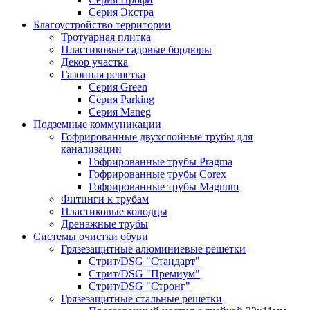
Серия Экстра
Благоустройство территории
Тротуарная плитка
Пластиковые садовые бордюры
Декор участка
Газонная решетка
Серия Green
Серия Parking
Серия Maneg
Подземные коммуникации
Гофрированные двухслойные трубы для
канализации
Гофрированные трубы Pragma
Гофрированные трубы Corex
Гофрированные трубы Magnum
Фитинги к трубам
Пластиковые колодцы
Дренажные трубы
Системы очистки обуви
Грязезащитные алюминиевые решетки
Стрит/DSG "Стандарт"
Стрит/DSG "Премиум"
Стрит/DSG "Стронг"
Грязезащитные стальные решетки